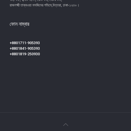
রাজলক্ষ্মী তাক্বওয়া মসজিদের পশ্চিমে,উত্তরা, ঢাকা-১২৩০।
ফোন নাম্বার
+8801711-905393
+8801841-905393
+8801819-250930