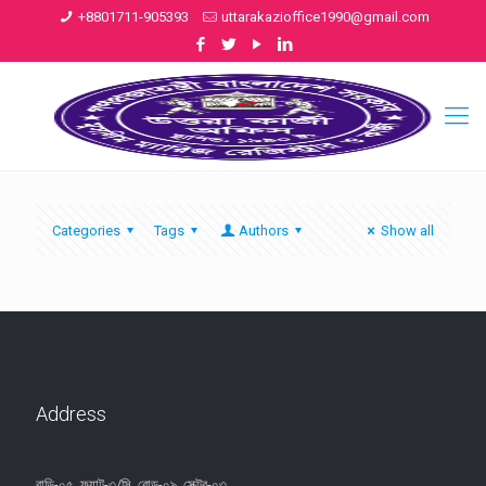
+8801711-905393
uttarakazioffice1990@gmail.com
Categories
Tags
Authors
Show all
Address
বাড়ি-০৫, ফ্ল্যাট-৩/সি, রোড-০৯, সেক্টর-০৩,