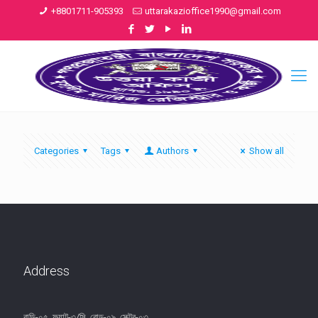
+8801711-905393
uttarakazioffice1990@gmail.com
Categories
Tags
Authors
Show all
Address
বাড়ি-০৫, ফ্ল্যাট-৩/সি, রোড-০৯, সেক্টর-০৩,