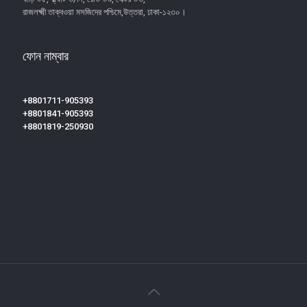
রাজলক্ষ্মী তাক্বওয়া মসজিদের পশ্চিমে,উত্তরা, ঢাকা-১২৩০।
ফোন নাম্বার
+8801711-905393
+8801841-905393
+8801819-250930