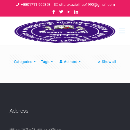
+8801711-905393
uttarakazioffice1990@gmail.com
Categories
Tags
Authors
Show all
Address
বাড়ি-০৫, ফ্ল্যাট-৩/সি, রোড-০৯, সেক্টর-০৩,