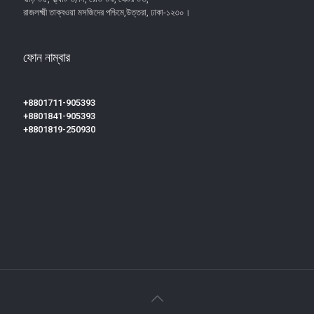
রাজলক্ষ্মী তাক্বওয়া মসজিদের পশ্চিমে,উত্তরা, ঢাকা-১২৩০।
ফোন নাম্বার
+8801711-905393
+8801841-905393
+8801819-250930